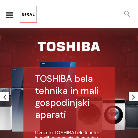
TOSHIBA bela
tehnika in mali
gospodinjski
aparati
Uvozniki TOSHIBA bele tehnike
in malih gospodinjskih aparatov,