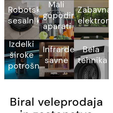
Mali
Robotski
Zabavna
gopodinjski
sesalniki
elektron
aparati
Izdelki
Infrardeče
Bela
široke
savne
tehnika
potrošnje
Biral veleprodaja